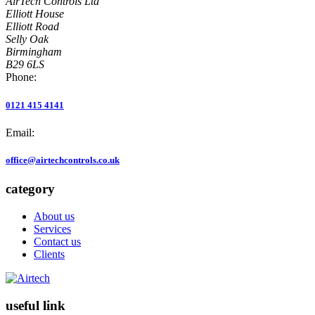
AirTech Controls Ltd
Elliott House
Elliott Road
Selly Oak
Birmingham
B29 6LS
Phone:
0121 415 4141
Email:
office@airtechcontrols.co.uk
category
About us
Services
Contact us
Clients
useful link