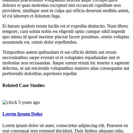
dolores et quas molestias excepturi sint occaecati cupiditate non
provident, similique sunt in culpa qui officia deserunt mollitia animi,
id est laborum et dolorum fuga.
Et harum quidem rerum facilis est et expedita distinctio. Nam libero
tempore, cum soluta nobis est eligendi optio cumque nihil impedit
quo minus id quod maxime placeat facere possimus, omnis voluptas
assumenda est, omnis dolor repellendus.
Temporibus autem quibusdam et aut officiis debitis aut rerum
necessitatibus saepe eveniet ut et voluptates repudiandae sint et
molestiae non recusandae. Itaque earum rerum hic tenetur a sapiente
delectus, ut aut reiciendis voluptatibus maiores alias consequatur aut
perferendis doloribus asperiores repellat
Related Case Studies
5 years ago
Lorem Ipsum Dolor
Lorem ipsum dolor sit amet, consectetur adipiscing elit. Praesent eu
erat consequat sem euismod tincidunt. Duis finibus aliquam odio,