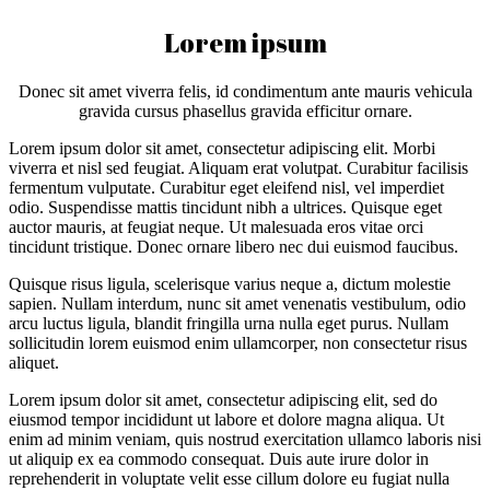
Lorem ipsum
Donec sit amet viverra felis, id condimentum ante mauris vehicula
gravida cursus phasellus gravida efficitur ornare.
Lorem ipsum dolor sit amet, consectetur adipiscing elit. Morbi
viverra et nisl sed feugiat. Aliquam erat volutpat. Curabitur facilisis
fermentum vulputate. Curabitur eget eleifend nisl, vel imperdiet
odio. Suspendisse mattis tincidunt nibh a ultrices. Quisque eget
auctor mauris, at feugiat neque. Ut malesuada eros vitae orci
tincidunt tristique. Donec ornare libero nec dui euismod faucibus.
Quisque risus ligula, scelerisque varius neque a, dictum molestie
sapien. Nullam interdum, nunc sit amet venenatis vestibulum, odio
arcu luctus ligula, blandit fringilla urna nulla eget purus. Nullam
sollicitudin lorem euismod enim ullamcorper, non consectetur risus
aliquet.
Lorem ipsum dolor sit amet, consectetur adipiscing elit, sed do
eiusmod tempor incididunt ut labore et dolore magna aliqua. Ut
enim ad minim veniam, quis nostrud exercitation ullamco laboris nisi
ut aliquip ex ea commodo consequat. Duis aute irure dolor in
reprehenderit in voluptate velit esse cillum dolore eu fugiat nulla