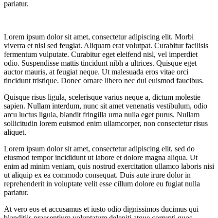
pariatur.
Lorem ipsum dolor sit amet, consectetur adipiscing elit. Morbi
viverra et nisl sed feugiat. Aliquam erat volutpat. Curabitur facilisis
fermentum vulputate. Curabitur eget eleifend nisl, vel imperdiet
odio. Suspendisse mattis tincidunt nibh a ultrices. Quisque eget
auctor mauris, at feugiat neque. Ut malesuada eros vitae orci
tincidunt tristique. Donec ornare libero nec dui euismod faucibus.
Quisque risus ligula, scelerisque varius neque a, dictum molestie
sapien. Nullam interdum, nunc sit amet venenatis vestibulum, odio
arcu luctus ligula, blandit fringilla urna nulla eget purus. Nullam
sollicitudin lorem euismod enim ullamcorper, non consectetur risus
aliquet.
Lorem ipsum dolor sit amet, consectetur adipiscing elit, sed do
eiusmod tempor incididunt ut labore et dolore magna aliqua. Ut
enim ad minim veniam, quis nostrud exercitation ullamco laboris nisi
ut aliquip ex ea commodo consequat. Duis aute irure dolor in
reprehenderit in voluptate velit esse cillum dolore eu fugiat nulla
pariatur.
At vero eos et accusamus et iusto odio dignissimos ducimus qui
blanditiis praesentium voluptatum deleniti atque corrupti quos